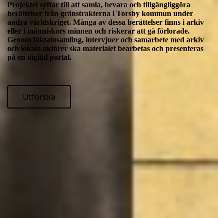
Projektet syftar till att samla, bevara och tillgängliggöra
berättelser från gränstrakterna i Torsby kommun under
andra världskriget. Många av dessa berättelser finns i arkiv
eller i människors minnen och riskerar att gå förlorade.
Genom faktainsamling, intervjuer och samarbete med arkiv
och lokala aktörer ska materialet bearbetas och presenteras
på en digital portal.
Utforska